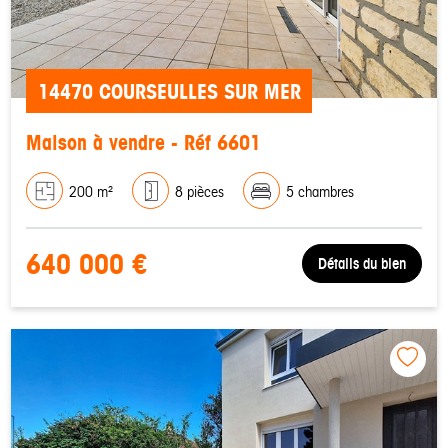
14470 COURSEULLES SUR MER
Maison à vendre - Réf 6601
200 m²
8 pièces
5 chambres
640 000 €
Détails du bien