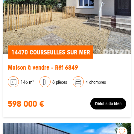
14470 COURSEULLES SUR MER
Maison à vendre - Réf 6849
146 m²
8 pièces
4 chambres
598 000 €
Détails du bien