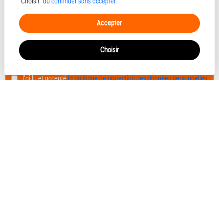
"Choisir" ou
continuer sans accepter.
Accepter
Choisir
J'ai lu et accepté
la politique de protection des données personnelles
Envoyer votre message
Les informations recueillies sur ce formulaire sont enregistrées dans un fichier
informatisé par Pozzo pour gérer votre demande de contact. Elles sont conservées
pour la durée nécessaire à la gestion de la relation client dans le respect des
prescriptions légales applicables et sont destinées au responsable de la publication
de ce site : Pozzo.
Conformément à la loi « informatique et libertés », vous pouvez exercer votre droit
d'accès aux données vous concernant et les faire rectifier en contactant Pozzo
contact@pozzo.immo ou en utilisant
ce formulaire
. Nous vous informons de
l’existence de la liste d'opposition au démarchage téléphonique « Bloctel », sur
laquelle vous pouvez vous inscrire ici :
https://www.bloctel.gouv.fr/