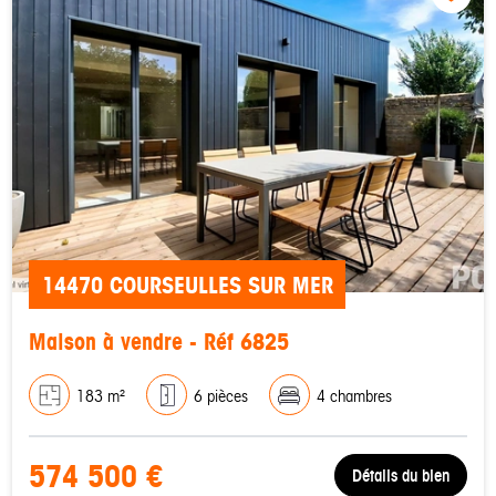
14470 COURSEULLES SUR MER
Maison à vendre - Réf 6825
183 m²
6 pièces
4 chambres
574 500 €
Détails du bien