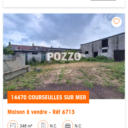
14470 COURSEULLES SUR MER
Maison à vendre - Réf 6713
348 m²
N.C.
N.C.