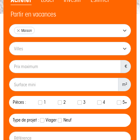
Partir en vacances
Maison
€
m²
Pièces :
1
2
3
4
5+
Type de projet :
Viager
Neuf