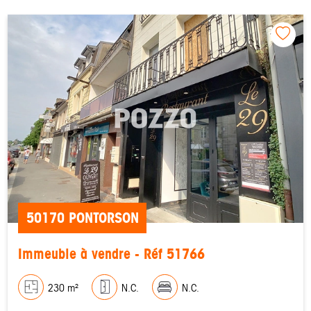
50170 PONTORSON
Immeuble à vendre - Réf 51766
230 m²
N.C.
N.C.