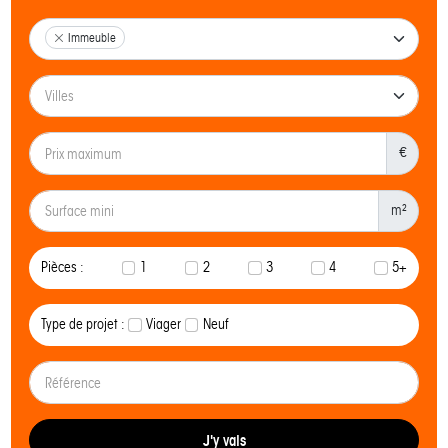
Immeuble
€
m²
Pièces :
1
2
3
4
5+
Type de projet :
Viager
Neuf
J'y vais