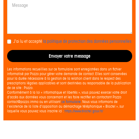
J'ai lu et accepté
la politique de protection des données personnelles
Envoyer votre message
Les informations recueillies sur ce formulaire sont enregistrées dans un fichier
informatisé par Pozzo pour gérer votre demande de contact. Elles sont conservées
pour la durée nécessaire à la gestion de la relation client dans le respect des
prescriptions légales applicables et sont destinées au responsable de la publication
de ce site : Pozzo.
Conformément à la loi « informatique et libertés », vous pouvez exercer votre droit
d'accès aux données vous concernant et les faire rectifier en contactant Pozzo
contact@pozzo.immo ou en utilisant
ce formulaire
. Nous vous informons de
l’existence de la liste d'opposition au démarchage téléphonique « Bloctel », sur
laquelle vous pouvez vous inscrire ici :
https://www.bloctel.gouv.fr/