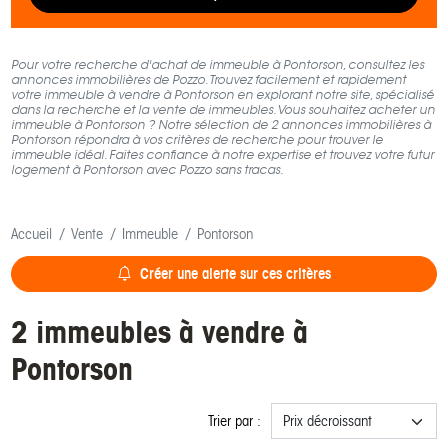
Pour votre recherche d'achat de immeuble à Pontorson, consultez les
annonces immobilières de Pozzo. Trouvez facilement et rapidement
votre immeuble à vendre à Pontorson en explorant notre site, spécialisé
dans la recherche et la vente de immeubles. Vous souhaitez acheter un
immeuble à Pontorson ? Notre sélection de 2 annonces immobilières à
Pontorson répondra à vos critères de recherche pour trouver le
immeuble idéal. Faites confiance à notre expertise et trouvez votre futur
logement à Pontorson avec Pozzo sans tracas.
Accueil
Vente
Immeuble
Pontorson
Créer une alerte sur ces critères
2 immeubles à vendre à
Pontorson
Trier par :