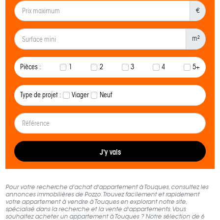
€
m²
Pièces :
1
2
3
4
5+
Type de projet :
Viager
Neuf
J'y vais
Pour votre recherche d'achat d'appartement à Touques, consultez les
annonces immobilières de Pozzo. Trouvez facilement et rapidement
votre appartement à vendre à Touques en explorant notre site,
spécialisé dans la recherche et la vente d'appartements. Vous
souhaitez acheter un appartement à Touques ? Notre sélection de 6