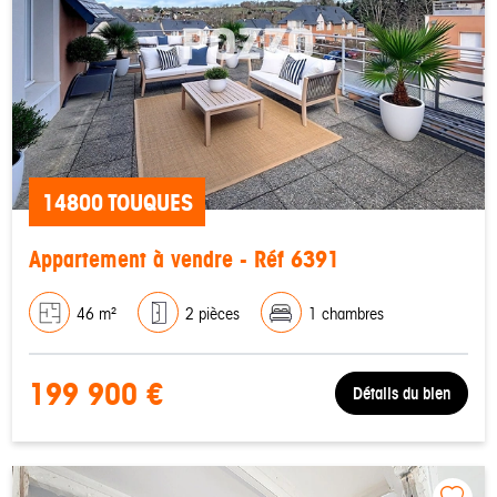
14800 TOUQUES
Appartement à vendre - Réf 6391
46 m²
2 pièces
1 chambres
199 900 €
Détails du bien