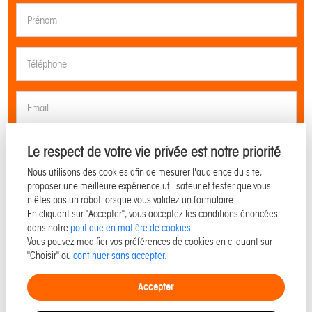
Le respect de votre vie privée est notre priorité
Nous utilisons des cookies afin de mesurer l'audience du site,
proposer une meilleure expérience utilisateur et tester que vous
n'êtes pas un robot lorsque vous validez un formulaire.
En cliquant sur "Accepter", vous acceptez les conditions énoncées
dans notre
politique en matière de cookies
.
J'ai lu et accepté
la politique de protection des données personnelles
Vous pouvez modifier vos préférences de cookies en cliquant sur
"Choisir" ou
continuer sans accepter.
Envoyer votre message
Accepter
Les informations recueillies sur ce formulaire sont enregistrées dans un fichier
informatisé par Pozzo pour gérer votre demande de contact. Elles sont conservées