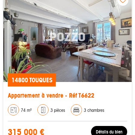
14800 TOUQUES
Appartement à vendre - Réf T6622
74 m²
3 pièces
3 chambres
315 000 €
Détails du bien