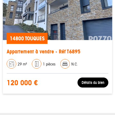
14800 TOUQUES
Appartement à vendre - Réf T6895
29 m²
1 pièces
N.C.
120 000 €
Détails du bien