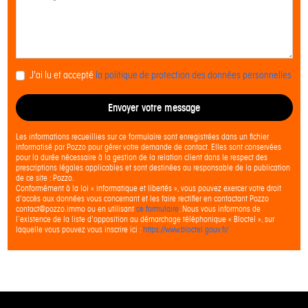
J'ai lu et accepté
la politique de protection des données personnelles
Envoyer votre message
Les informations recueillies sur ce formulaire sont enregistrées dans un fichier
informatisé par Pozzo pour gérer votre demande de contact. Elles sont conservées
pour la durée nécessaire à la gestion de la relation client dans le respect des
prescriptions légales applicables et sont destinées au responsable de la publication
de ce site : Pozzo.
Conformément à la loi « informatique et libertés », vous pouvez exercer votre droit
d'accès aux données vous concernant et les faire rectifier en contactant Pozzo
contact@pozzo.immo ou en utilisant
ce formulaire
. Nous vous informons de
l’existence de la liste d'opposition au démarchage téléphonique « Bloctel », sur
laquelle vous pouvez vous inscrire ici :
https://www.bloctel.gouv.fr/