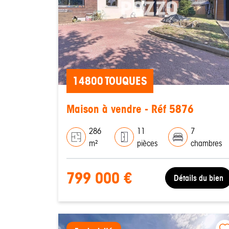
14800 TOUQUES
Maison à vendre - Réf 5876
286
11
7
m²
pièces
chambres
799 000 €
Détails du bien