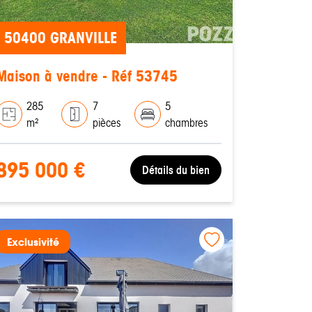
50400 GRANVILLE
Maison à vendre - Réf 53745
285
7
5
m²
pièces
chambres
895 000 €
Détails du bien
Exclusivité