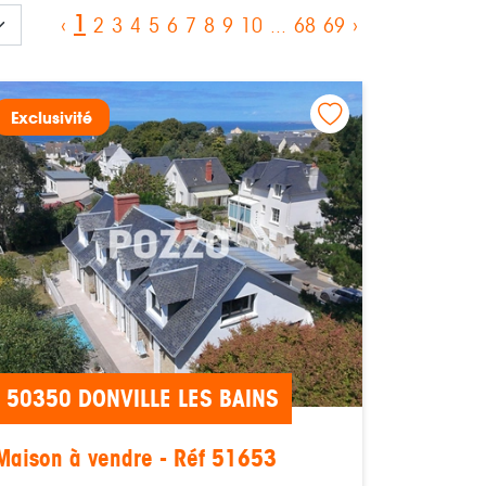
1
‹
2
3
4
5
6
7
8
9
10
...
68
69
›
Exclusivité
50350 DONVILLE LES BAINS
Maison à vendre - Réf 51653