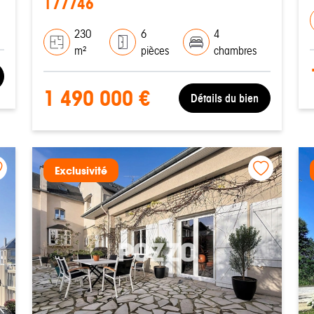
177746
230
6
4
m²
pièces
chambres
1 490 000 €
Détails du bien
Exclusivité