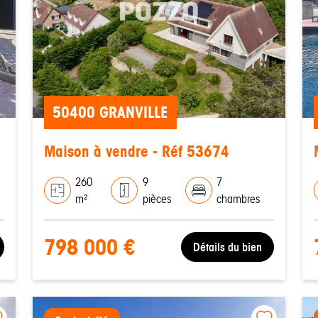
50400 GRANVILLE
Maison à vendre - Réf 53674
260
9
7
m²
pièces
chambres
798 000 €
Détails du bien