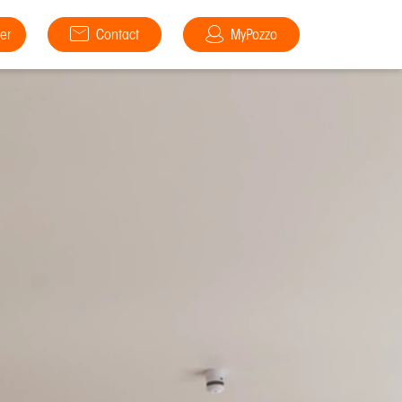
er
Contact
MyPozzo