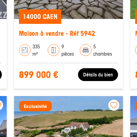
14000 CAEN
Maison à vendre - Réf 5942
335
9
5
m²
pièces
chambres
899 000 €
Détails du bien
Exclusivité