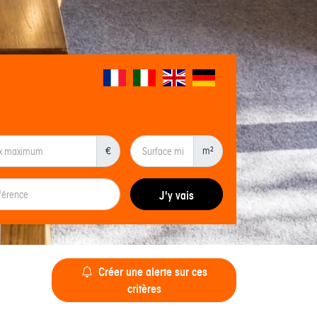
€
m²
J'y vais
Créer une alerte sur ces
critères