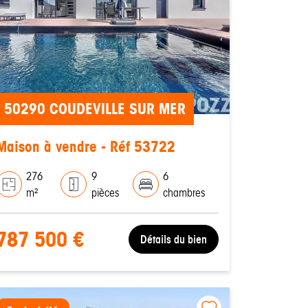
50290 COUDEVILLE SUR MER
Maison à vendre - Réf 53722
276
9
6
m²
pièces
chambres
787 500 €
Détails du bien