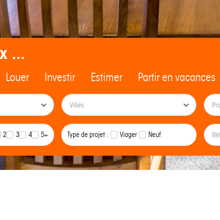
x ...
Louer
Investir
Estimer
Partir en vacances
2
3
4
5+
Type de projet :
Viager
Neuf