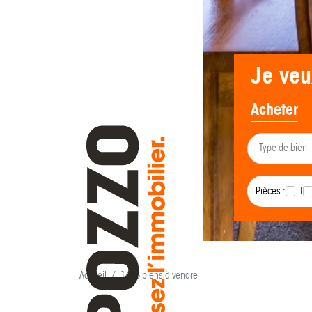
Je veu
Acheter
Pièces :
1
Accueil
1638 biens à vendre