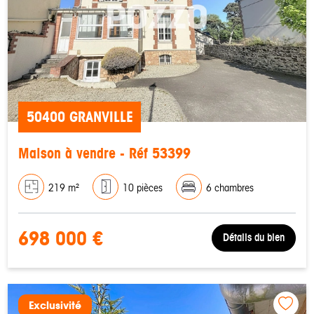
50400 GRANVILLE
Maison à vendre - Réf 53399
219 m²
10 pièces
6 chambres
698 000 €
Détails du bien
Exclusivité