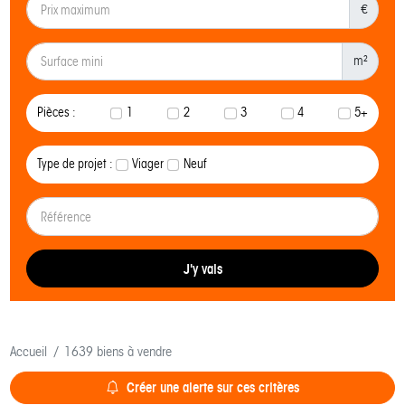
€
m²
Pièces :
1
2
3
4
5+
Type de projet :
Viager
Neuf
J'y vais
Accueil
1639 biens à vendre
Créer une alerte sur ces critères