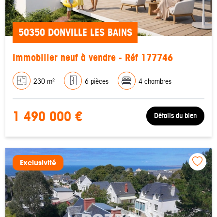
50350 DONVILLE LES BAINS
Immobilier neuf à vendre - Réf 177746
230 m²
6 pièces
4 chambres
1 490 000 €
Détails du bien
Exclusivité