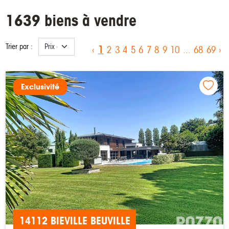
1639 biens à vendre
Trier par :
1
‹
2
3
4
5
6
7
8
9
10
...
68
69
›
Exclusivité
14112 BIEVILLE BEUVILLE