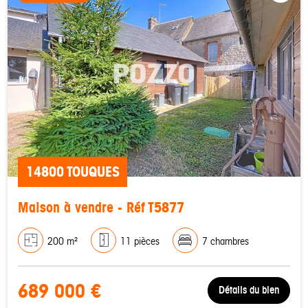
14800 TOUQUES
Maison à vendre - Réf T5877
200 m²
11 pièces
7 chambres
689 000 €
Détails du bien