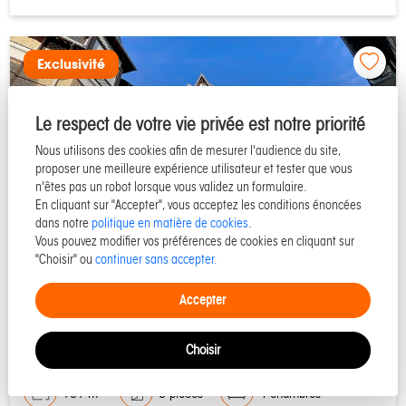
Exclusivité
Le respect de votre vie privée est notre priorité
Nous utilisons des cookies afin de mesurer l'audience du site,
proposer une meilleure expérience utilisateur et tester que vous
n'êtes pas un robot lorsque vous validez un formulaire.
En cliquant sur "Accepter", vous acceptez les conditions énoncées
dans notre
politique en matière de cookies
.
Vous pouvez modifier vos préférences de cookies en cliquant sur
"Choisir" ou
continuer sans accepter.
14360 TROUVILLE SUR MER
Accepter
Maison à vendre - Réf T6100
Choisir
101 m²
5 pièces
4 chambres