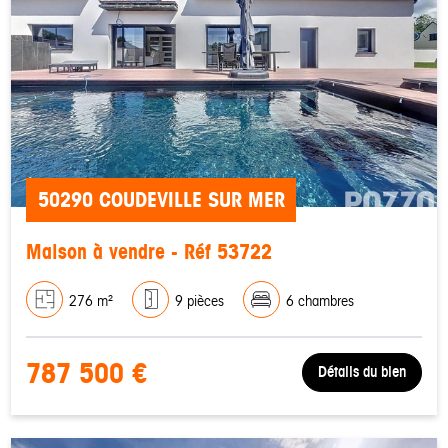
50290 COUDEVILLE SUR MER
Maison à vendre - Réf 53722
276 m²
9 pièces
6 chambres
787 500 €
Détails du bien