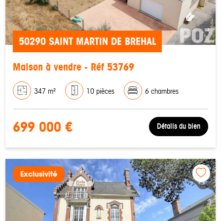
50290 SAINT MARTIN DE BREHAL
Maison à vendre - Réf 53769
347 m²
10 pièces
6 chambres
699 000 €
Détails du bien
Exclusivité