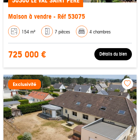
50300 LE VAL SAINT PERE
Maison à vendre - Réf 53075
154 m²
7 pièces
4 chambres
725 000 €
Détails du bien
Exclusivité