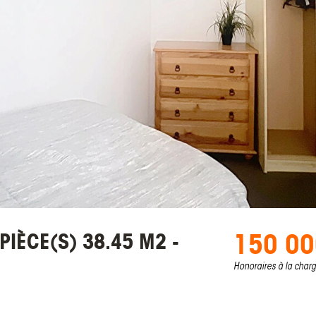
150 00
IÈCE(S) 38.45 M2 -
Honoraires à la char