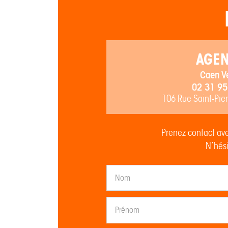
AGE
Caen V
02 31 95
106 Rue Saint-Pie
Prenez contact ave
N’hési