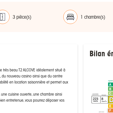
3 pièce(s)
1 chambre(s)
Bilan é
 très beau T2 ALCOVE idéalement situé à
 du nouveau casino ainsi que du centre
ilité en location saisonnière et permet aux
logemen
, une cuisine ouverte, une chambre ainsi
consommation
émissions*
(énergie primaire)
223
8
bien entretenue, vous pourrez déposer vos
²
²
kWh/m
/an
kgCO
/m
/an
2
passoire