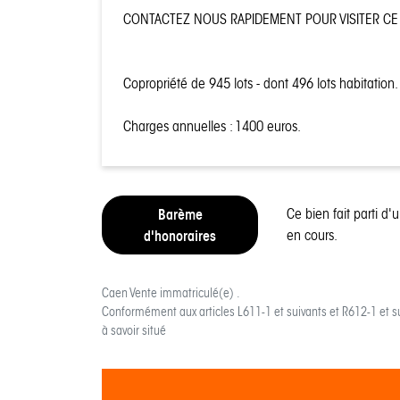
CONTACTEZ NOUS RAPIDEMENT POUR VISITER CE 
Copropriété de 945 lots - dont 496 lots habitation
Charges annuelles : 1400 euros.
Barème
Ce bien fait parti d'
d'honoraires
en cours.
Caen Vente
immatriculé(e) .
Conformément aux articles L611-1 et suivants et R612-1 et s
à savoir situé