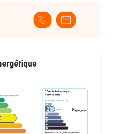
nergétique
* Dont émissions de gaz
à effet de serre
t extrêmement performant
peu d'émissions de CO
2
8
²
kgCO
/m
/an
2
émissions de CO
très importantes
2