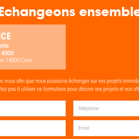
Echangeons ensembl
NCE
ente
 4000
rre 14000 Caen
c nous afin que nous puissions échanger sur vos projets immob
tez pas à utiliser ce formulaire pour décrire vos projets et vos at