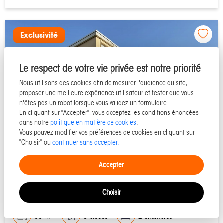
Exclusivité
Le respect de votre vie privée est notre priorité
Nous utilisons des cookies afin de mesurer l'audience du site,
proposer une meilleure expérience utilisateur et tester que vous
n'êtes pas un robot lorsque vous validez un formulaire.
En cliquant sur "Accepter", vous acceptez les conditions énoncées
dans notre
politique en matière de cookies
.
Vous pouvez modifier vos préférences de cookies en cliquant sur
"Choisir" ou
continuer sans accepter.
50400 GRANVILLE
Accepter
Appartement à vendre - Réf 53718
Choisir
60 m²
3 pièces
2 chambres