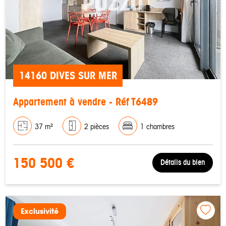
14160 DIVES SUR MER
Appartement à vendre - Réf T6489
37 m²
2 pièces
1 chambres
150 500 €
Détails du bien
Exclusivité