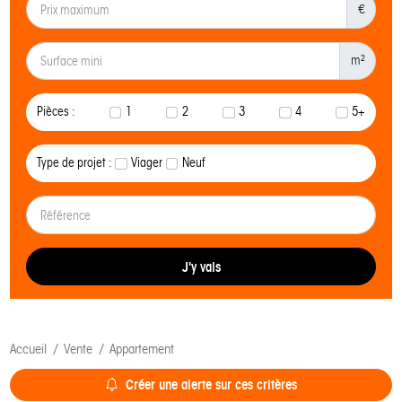
€
m²
Pièces :
1
2
3
4
5+
Type de projet :
Viager
Neuf
J'y vais
Accueil
Vente
Appartement
Créer une alerte sur ces critères