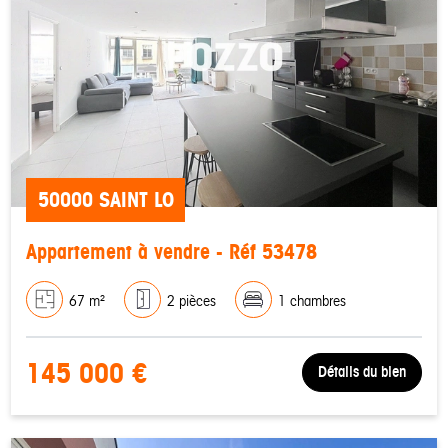
50000 SAINT LO
Appartement à vendre - Réf 53478
67 m²
2 pièces
1 chambres
145 000 €
Détails du bien