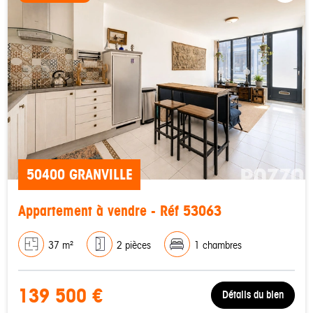
50400 GRANVILLE
Appartement à vendre - Réf 53063
37 m²
2 pièces
1 chambres
139 500 €
Détails du bien