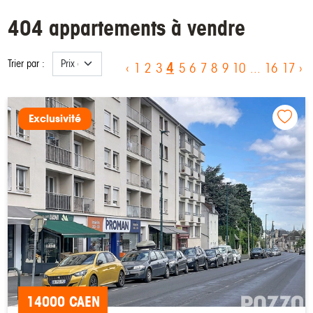
404 appartements à vendre
Trier par :
4
‹
1
2
3
5
6
7
8
9
10
...
16
17
›
Exclusivité
14000 CAEN