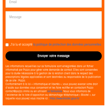
J'ai lu et accepté
la politique de protection des données personnelles
Envoyer votre message
Les informations recueillies sur ce formulaire sont enregistrées dans un fichier
informatisé par Pozzo pour gérer votre demande de contact. Elles sont conservées
pour la durée nécessaire à la gestion de la relation client dans le respect des
prescriptions légales applicables et sont destinées au responsable de la publication
de ce site : Pozzo.
Conformément à la loi « informatique et libertés », vous pouvez exercer votre droit
d'accès aux données vous concernant et les faire rectifier en contactant Pozzo
contact@pozzo.immo ou en utilisant
ce formulaire
. Nous vous informons de
l’existence de la liste d'opposition au démarchage téléphonique « Bloctel », sur
laquelle vous pouvez vous inscrire ici :
https://www.bloctel.gouv.fr/