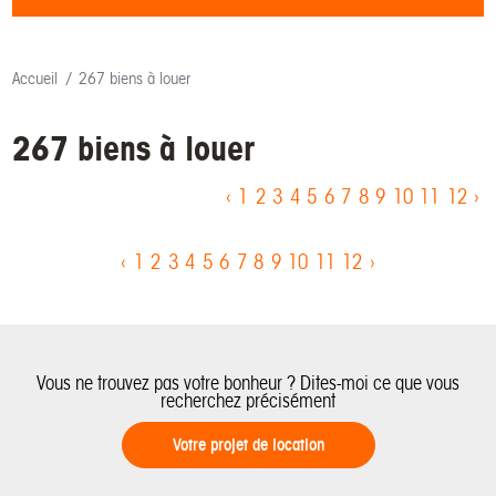
Accueil
267 biens à louer
267 biens à louer
‹
1
2
3
4
5
6
7
8
9
10
11
12
›
‹
1
2
3
4
5
6
7
8
9
10
11
12
›
Vous ne trouvez pas votre bonheur ? Dites-moi ce que vous
recherchez précisément
Votre projet de location