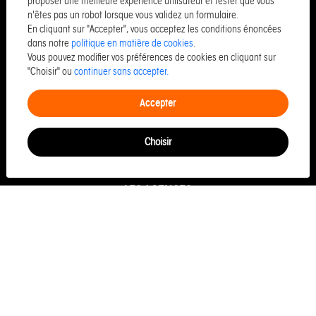
proposer une meilleure expérience utilisateur et tester que vous
n'êtes pas un robot lorsque vous validez un formulaire.
Maison à vendre à Jullouville
En cliquant sur "Accepter", vous acceptez les conditions énoncées
Appartement à vendre à Trouville sur mer
dans notre
politique en matière de cookies
.
Vous pouvez modifier vos préférences de cookies en cliquant sur
Appartement à vendre à Honfleur
"Choisir" ou
continuer sans accepter.
Maison à vendre à Vire normandie
Accepter
Appartement à vendre à Donville les bains
Maison à vendre à Saint hilaire du harcouet
Choisir
Commerce à vendre à Caen
LES AGENCES
Siège MANCHE
Granville Vente
Granville Location
Siège CALVADOS
Caen Vente