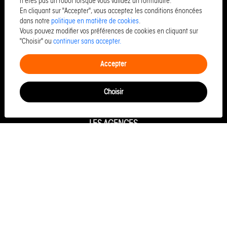
Maison à vendre à Jullouville
n'êtes pas un robot lorsque vous validez un formulaire.
En cliquant sur "Accepter", vous acceptez les conditions énoncées
Appartement à vendre à Trouville sur mer
dans notre
politique en matière de cookies
.
Appartement à vendre à Honfleur
Vous pouvez modifier vos préférences de cookies en cliquant sur
"Choisir" ou
continuer sans accepter.
Maison à vendre à Vire normandie
Appartement à vendre à Donville les bains
Accepter
Commerce à vendre à Caen
Commerce à vendre à Cherbourg octeville
Choisir
LES AGENCES
Siège MANCHE
Granville Vente
Granville Location
Siège CALVADOS
Caen Vente
Caen Gestion-Location