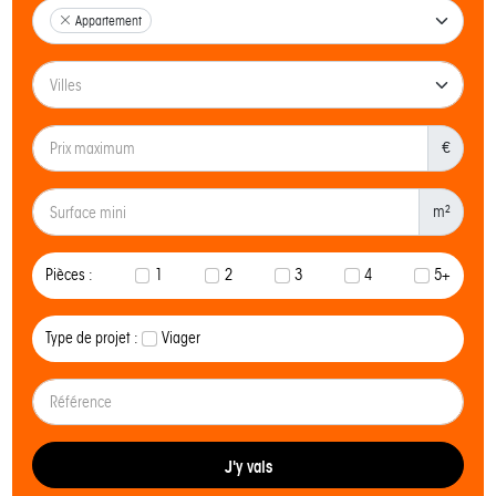
Appartement
€
m²
Pièces :
1
2
3
4
5+
Type de projet :
Viager
J'y vais