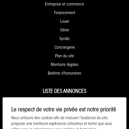
Entreprise et commerce
Financement
Louer
Gérer
Syndic
Conciergerie
Plan du site
Mentions légales
Barème d'honoraires
LISTE DES ANNONCES
Appartement à vendre à Granville
Le respect de votre vie privée est notre priorité
Appartement à vendre à Caen
Nous utilisons des cookies afin de mesurer l'audience du site,
Maison à vendre à Granville
proposer une meilleure expérience utilisateur et tester que vous