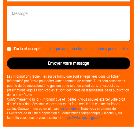
J'ai lu et accepté
la politique de protection des données personnelles
Envoyer votre message
Les informations recueillies sur ce formulaire sont enregistrées dans un fichier
informatisé par Pozzo pour gérer votre demande de contact. Elles sont conservées
pour la durée nécessaire à la gestion de la relation client dans le respect des
prescriptions légales applicables et sont destinées au responsable de la publication
de ce site : Pozzo.
Conformément à la loi « informatique et libertés », vous pouvez exercer votre droit
d'accès aux données vous concernant et les faire rectifier en contactant Pozzo
contact@pozzo.immo ou en utilisant
ce formulaire
. Nous vous informons de
l’existence de la liste d'opposition au démarchage téléphonique « Bloctel », sur
laquelle vous pouvez vous inscrire ici :
https://www.bloctel.gouv.fr/