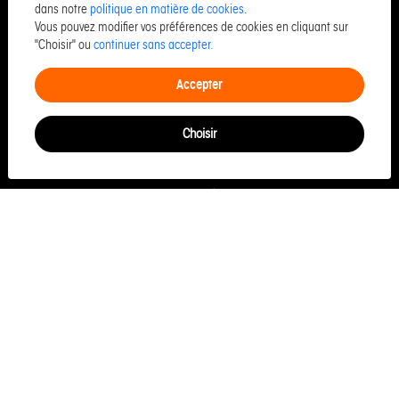
Entreprise et commerce
dans notre
politique en matière de cookies
.
Vous pouvez modifier vos préférences de cookies en cliquant sur
Financement
"Choisir" ou
continuer sans accepter.
Louer
Accepter
Gérer
Syndic
Choisir
Conciergerie
Plan du site
Mentions légales
Barème d'honoraires
LISTE DES ANNONCES
Appartement à vendre à Granville
Appartement à vendre à Caen
Maison à vendre à Granville
Maison à vendre à Jullouville