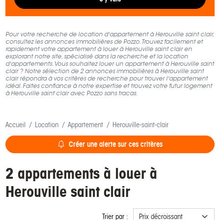
Pour votre recherche de location d'appartement à Herouville saint clair,
consultez les annonces immobilières de Pozzo. Trouvez facilement et
rapidement votre appartement à louer à Herouville saint clair en
explorant notre site, spécialisé dans la recherche et la location
d'appartements. Vous souhaitez louer un appartement à Herouville saint
clair ? Notre sélection de 2 annonces immobilières à Herouville saint
clair répondra à vos critères de recherche pour trouver l'appartement
idéal. Faites confiance à notre expertise et trouvez votre futur logement
à Herouville saint clair avec Pozzo sans tracas.
Accueil
Location
Appartement
Herouville-saint-clair
Créer une alerte sur ces critères
2 appartements à louer à
Herouville saint clair
Trier par :