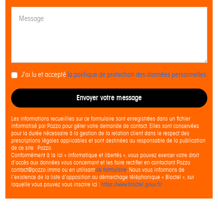
J'ai lu et accepté
la politique de protection des données personnelles
Envoyer votre message
Les informations recueillies sur ce formulaire sont enregistrées dans un fichier
informatisé par Pozzo pour gérer votre demande de contact. Elles sont conservées
pour la durée nécessaire à la gestion de la relation client dans le respect des
prescriptions légales applicables et sont destinées au responsable de la publication
de ce site : Pozzo.
Conformément à la loi « informatique et libertés », vous pouvez exercer votre droit
d'accès aux données vous concernant et les faire rectifier en contactant Pozzo
contact@pozzo.immo ou en utilisant
ce formulaire
. Nous vous informons de
l’existence de la liste d'opposition au démarchage téléphonique « Bloctel », sur
laquelle vous pouvez vous inscrire ici :
https://www.bloctel.gouv.fr/