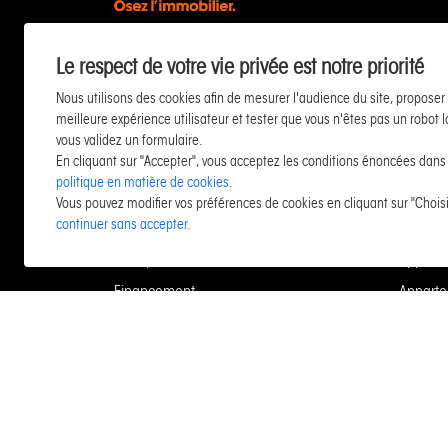
Le respect de votre vie privée est notre priorité
LIENS UTILES
LISTE
Nous utilisons des cookies afin de mesurer l'audience du site, proposer
meilleure expérience utilisateur et tester que vous n'êtes pas un robot 
Estimer et vendre
Apparte
vous validez un formulaire.
En cliquant sur "Accepter", vous acceptez les conditions énoncées dans
Neuf / Investir
Apparte
politique en matière de cookies
.
Acheter
Maison 
Vous pouvez modifier vos préférences de cookies en cliquant sur "Choisi
continuer sans accepter.
Vacances
Maison 
Entreprise et commerce
Apparte
Financement
Apparte
Louer
Maison 
Gérer
Apparte
Syndic
Maison 
Conciergerie
harcoue