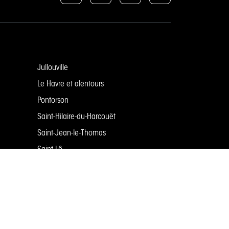
Jullouville
Le Havre et alentours
Pontorson
Saint-Hilaire-du-Harcouët
Saint-Jean-le-Thomas
Saint-Lô
Saint-Martin de Bréhal
Saint-Pair-sur-Mer
Saint-Vaast-la-Hougue
Sartilly