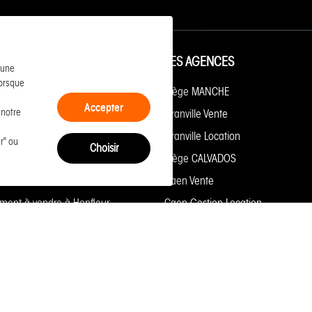
 DES ANNONCES
LES AGENCES
 une
lorsque
ment à vendre à Granville
Siège MANCHE
Accepter
 notre
ment à vendre à Caen
Granville Vente
à vendre à Granville
Granville Location
r" ou
Choisir
à vendre à Jullouville
Siège CALVADOS
ment à vendre à Trouville sur mer
Caen Vente
ment à vendre à Honfleur
Caen Gestion-Location
à vendre à Vire normandie
Agon-Coutainville
ment à vendre à Donville les bains
Avranches
à vendre à Saint hilaire du
Barneville-Carteret
t
Bayeux