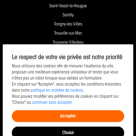
Saint-Vaast-la-Hougue
Sartilly
Torigny-les-Villes
Trouville-sur-Mer
Trouverie Villedieu
Trouverie Vire
Le respect de votre vie privée est notre priorité
Villers-Bocage
Nous utilisons des cookies afin de mesurer l'audience du site,
Yquelon Service Copropriété
proposer une meilleure expérience utilisateur et tester que vous
n'êtes pas un robot lorsque vous validez un formulaire.
Service Pozzo Financement
En cliquant sur "Accepter", vous acceptez les conditions énoncées
Service Pozzo Patrimoine
dans notre
politique en matière de cookies
.
Vous pouvez modifier vos préférences de cookies en cliquant sur
Service Pozzo Promotion
"Choisir" ou
continuer sans accepter.
Service Pozzo Entreprise & Commerce
Accepter
Choisir