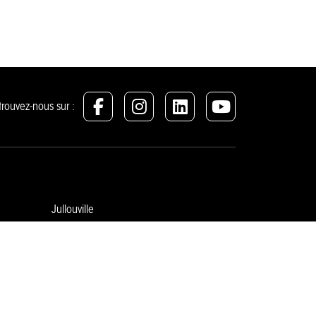
trouvez-nous sur :
Jullouville
Le Havre et alentours
Pontorson
Saint-Hilaire-du-Harcouët
Saint-Jean-le-Thomas