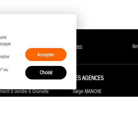
 une
lorsque
entions légales
Politique de cookies
Re
Accepter
 notre
r" ou
Choisir
 DES ANNONCES
LES AGENCES
ment à vendre à Granville
Siège MANCHE
ment à vendre à Caen
Granville Vente
à vendre à Granville
Granville Location
à vendre à Jullouville
Siège CALVADOS
ment à vendre à Trouville sur mer
Caen Vente