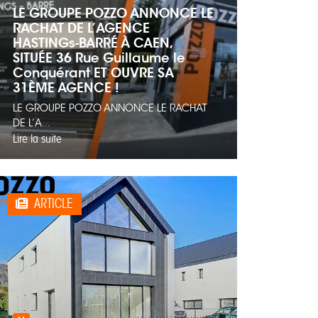
LE GROUPE POZZO ANNONCE LE
RACHAT DE L’AGENCE
HASTINGs-BARRÉ À CAEN,
SITUÉE 36 Rue Guillaume le
Conquérant ET OUVRE SA
31ÈME AGENCE !
LE GROUPE POZZO ANNONCE LE RACHAT
DE L’A...
Lire la suite
ARTICLE