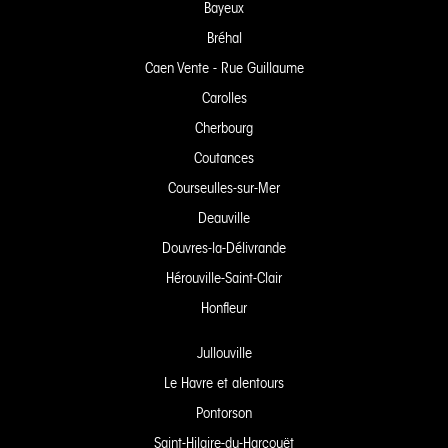
Bayeux
Bréhal
Caen Vente - Rue Guillaume
Carolles
Cherbourg
Coutances
Courseulles-sur-Mer
Deauville
Douvres-la-Délivrande
Hérouville-Saint-Clair
Honfleur
Jullouville
Le Havre et alentours
Pontorson
Saint-Hilaire-du-Harcouët