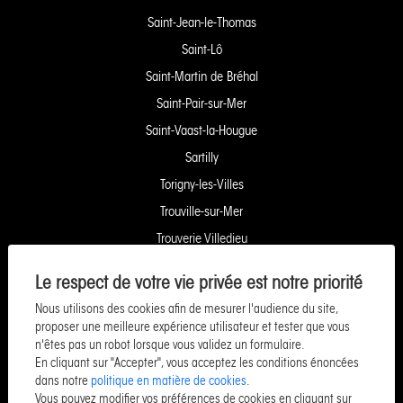
Saint-Jean-le-Thomas
Saint-Lô
Saint-Martin de Bréhal
Saint-Pair-sur-Mer
Saint-Vaast-la-Hougue
Sartilly
Torigny-les-Villes
Trouville-sur-Mer
Trouverie Villedieu
Trouverie Vire
Le respect de votre vie privée est notre priorité
Villers-Bocage
Nous utilisons des cookies afin de mesurer l'audience du site,
Yquelon Service Copropriété
proposer une meilleure expérience utilisateur et tester que vous
n'êtes pas un robot lorsque vous validez un formulaire.
Service Pozzo Financement
En cliquant sur "Accepter", vous acceptez les conditions énoncées
Service Pozzo Patrimoine
dans notre
politique en matière de cookies
.
Vous pouvez modifier vos préférences de cookies en cliquant sur
Service Pozzo Promotion