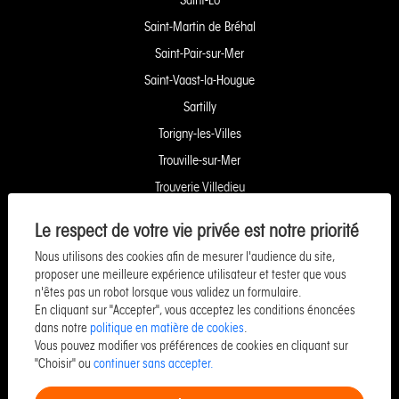
Saint-Martin de Bréhal
Saint-Pair-sur-Mer
Saint-Vaast-la-Hougue
Sartilly
Torigny-les-Villes
Trouville-sur-Mer
Trouverie Villedieu
Trouverie Vire
Le respect de votre vie privée est notre priorité
Villers-Bocage
Nous utilisons des cookies afin de mesurer l'audience du site,
Yquelon Service Copropriété
proposer une meilleure expérience utilisateur et tester que vous
n'êtes pas un robot lorsque vous validez un formulaire.
Service Pozzo Financement
En cliquant sur "Accepter", vous acceptez les conditions énoncées
Service Pozzo Patrimoine
dans notre
politique en matière de cookies
.
Vous pouvez modifier vos préférences de cookies en cliquant sur
Service Pozzo Promotion
"Choisir" ou
continuer sans accepter.
Service Pozzo Entreprise & Commerce