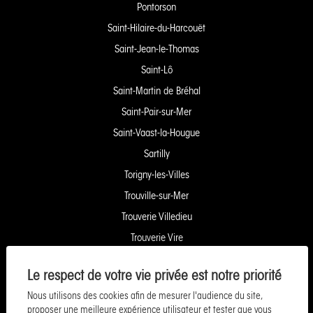
Pontorson
Saint-Hilaire-du-Harcouët
Saint-Jean-le-Thomas
Saint-Lô
Saint-Martin de Bréhal
Saint-Pair-sur-Mer
Saint-Vaast-la-Hougue
Sartilly
Torigny-les-Villes
Trouville-sur-Mer
Trouverie Villedieu
Trouverie Vire
Villers-Bocage
Le respect de votre vie privée est notre priorité
Yquelon Service Copropriété
Nous utilisons des cookies afin de mesurer l'audience du site,
Service Pozzo Financement
proposer une meilleure expérience utilisateur et tester que vous