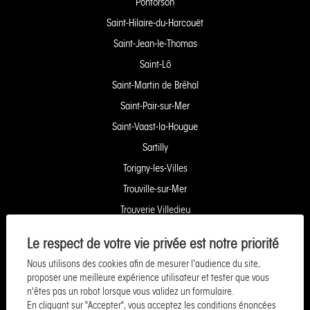
Pontorson
Saint-Hilaire-du-Harcouët
Saint-Jean-le-Thomas
Saint-Lô
Saint-Martin de Bréhal
Saint-Pair-sur-Mer
Saint-Vaast-la-Hougue
Sartilly
Torigny-les-Villes
Trouville-sur-Mer
Trouverie Villedieu
Trouverie Vire
Le respect de votre vie privée est notre priorité
Villers-Bocage
Nous utilisons des cookies afin de mesurer l'audience du site,
Yquelon Service Copropriété
proposer une meilleure expérience utilisateur et tester que vous
n'êtes pas un robot lorsque vous validez un formulaire.
Service Pozzo Financement
En cliquant sur "Accepter", vous acceptez les conditions énoncées