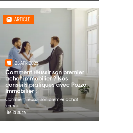
ARTICLE
23 APR 2025
Comment réussir son premier
achat immobilier ? Nos
conseils pratiques avec Pozzo
Immobilier :
Comment réussir son premier achat
immobi...
Lire la suite