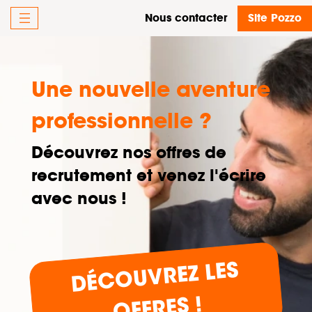
Nous contacter
Site Pozzo
Une nouvelle aventure
professionnelle ?
Découvrez nos offres de
recrutement et venez l'écrire
avec nous !
DÉ
C
OUVREZ LES
OFFRES !