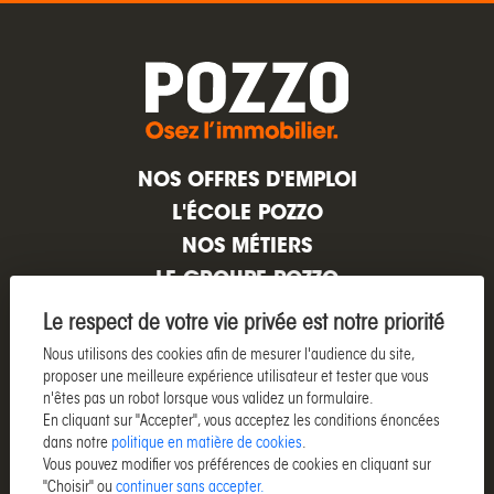
NOS OFFRES D'EMPLOI
L'ÉCOLE POZZO
NOS MÉTIERS
LE GROUPE POZZO
Nous contacter
Le respect de votre vie privée est notre priorité
Nous utilisons des cookies afin de mesurer l'audience du site,
proposer une meilleure expérience utilisateur et tester que vous
n'êtes pas un robot lorsque vous validez un formulaire.
Suivez-nous sur :
En cliquant sur "Accepter", vous acceptez les conditions énoncées
dans notre
politique en matière de cookies
.
Site Pozzo
Vous pouvez modifier vos préférences de cookies en cliquant sur
Avis clients certifiés :
7819
avis
"Choisir" ou
continuer sans accepter.